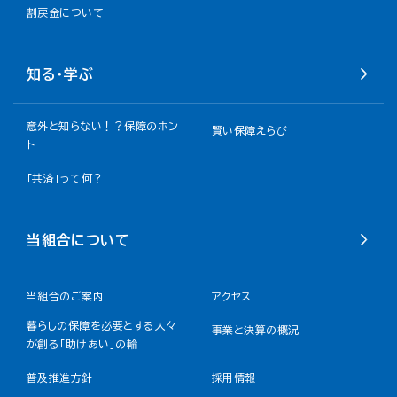
割戻金について​
知る・学ぶ
意外と知らない！？保障のホン
賢い保障えらび
ト
「共済」って何？
当組合について
当組合のご案内
アクセス
暮らしの保障を必要とする人々
事業と決算の概況
が創る「助けあい」の輪
普及推進方針
採用情報