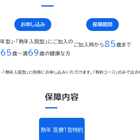
お申し込み
保障期間
熟年型」・「熟年入院型」にご加入の
85
ご加入時から
歳まで
65
69
満
歳〜満
歳の健康な方
型」・「熟年入院型」と同時にお申し込みいただけます。「特約コース」のみでは
保障内容
熟年 医療１型特約