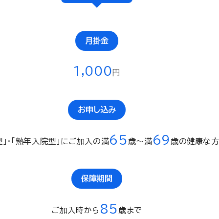
月掛金
1,000
円
お申し込み
65
69
型」・「熟年入院型」にご加入の満
歳〜満
歳の健康な
保障期間
85
ご加入時から
歳まで