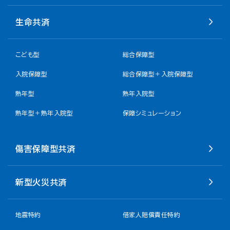
生命共済
こども型
総合保障型
入院保障型
総合保障型＋入院保障型
熟年型
熟年入院型
熟年型＋熟年入院型
保障シミュレーション
傷害保障型共済
新型火災共済
地震特約
借家人賠償責任特約