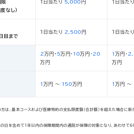
制限
１日当たり
5,000
円
１日当た
度なし）
１日当たり
2,500
円
１日当た
0日目まで
2
万円
・
5
万円
・
10
万円
・
20
1
万円
・
2.
万円
万円
1
万円
～
150
万円
1
万円
～
方は、基本コースおよび医療特約の支払限度額（合計額）を超えた場合に新が
その日を含めて１年以内の保障期間内の通院が保障の対象となり、あわせて6