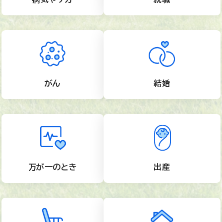
がん
結婚
万が一のとき
出産