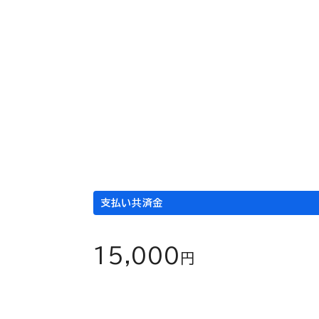
急性ウイルス性腸炎と診断され、３日間入院し
入院
1日当たり
入院日数
×
5,000
3
円
日
支払い共済金
15,000
円