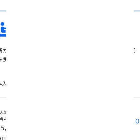
がんの入院
胃がんと診断され、30日間入院し、胃切除術（悪性腫瘍手術）
を受け退院。退院後１年以内に10日通院した。
年入院２型
入
入院１日
院
手術
当たり
日
(*1)
190,0
数
×
＋
（5,00
40,0
00
円
30
0
00
円
円