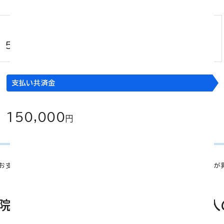
1日当たり
入院日数
150,000
×
円
5,000
30
円
日
支払い共済金
150,000
円
お支払いの一例です。同様の事例でも、入院の日数等によりお支払い金額が
院２型 ＋ 熟年 医療１型特約にご加