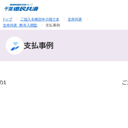
トップ
ご加入を検討中の皆さま
生命共済
生命共済 熟年入院型
支払事例
支払事例
の場合
熟年入院２型 ＋ 熟年 新がん２型特約に
熟年入院２型にご加入の場合