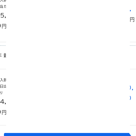
入院１日
院
手術
当たり
日
(*1)
240,
数
×
＋
（5,00
40,0
000
円
40
0
00
円
円
）
日
年 新三大疾病2.4型特約
入
入院１
三大疾病
院
日当た
手術
360,
日
り
(*1)
数
×
＋
000
（4,00
200,0
40
円
0
00
円
円
）
日