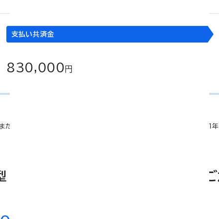
支払い共済金
830,000
円
）またはがん入院共済金が支払われる入院の退院の日からその日を含めて１
型 ＋ 熟年 新三大疾病2.4型特約に