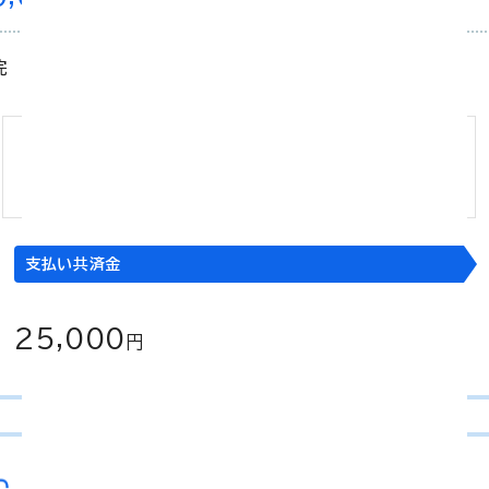
院
1日当たり
入院日数
15,000
×
円
5,000
3
円
日
支払い共済金
25,000
円