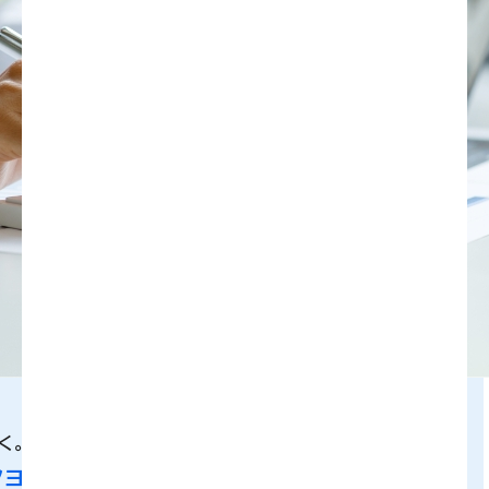
く。
ション