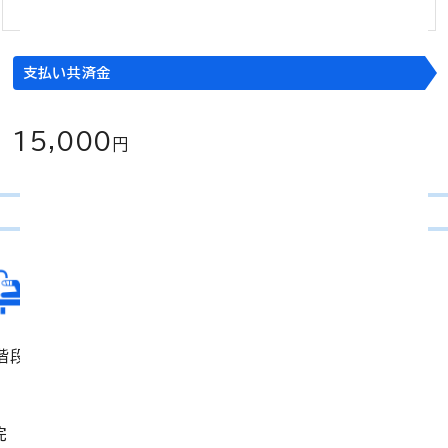
支払い共済金
15,000
円
ケガの入院
階段で足を踏みはずし、左足を骨折して30日間入院した。
院