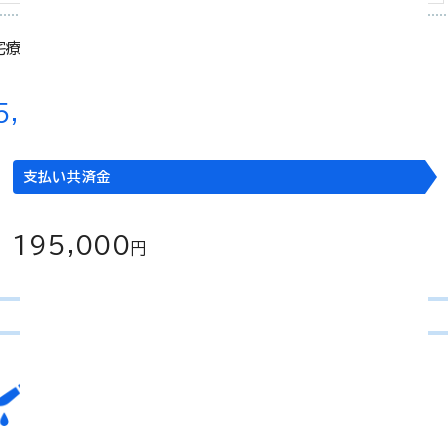
宅療養
5,000
円
支払い共済金
195,000
円
手術