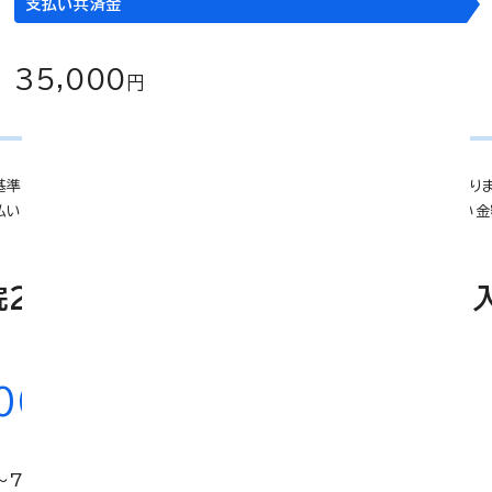
支払い共済金
35,000
円
基準は当組合の定めによります。一部お支払いの対象とならない手術がありま
払いの一例です。同様の事例でも、入院の日数、手術内容等によりお支払い金
２型 ＋ 熟年 新がん２型特約にご加
,000
円
～70歳までの保障内容です。