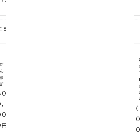
）
日
年 新がん２型特約
が
ん
入
が
手
院
ん
術
１
入
診
(
日
院
断
*
当
日
1
30
た
数
＋
×
＋
＋
)
り
0,
30
20
（4,
（
00
）
日
0,
00
0
円
00
0
円
0
円