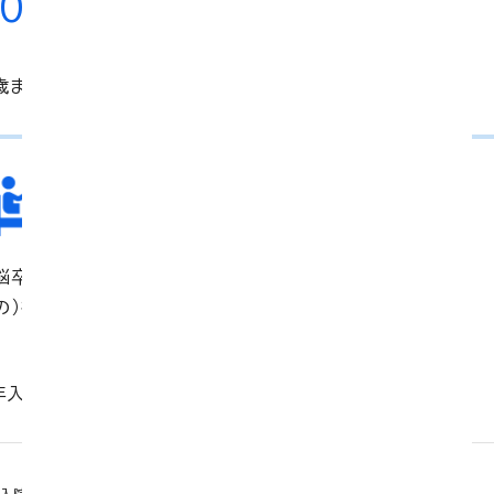
00
円
歳までの保障内容です。
三大疾病の入院
脳卒中で倒れ、40日間入院し、頭蓋内血腫除去術（脳内のも
の）を受けた。
年入院２型
入