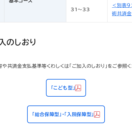
基本コース
＜別表９
31～33
術共済金
入のしおり
容や共済金支払基準等くわしくは「ご加入のしおり」をご参照く
「こども型」
「総合保障型」・「入院保障型」