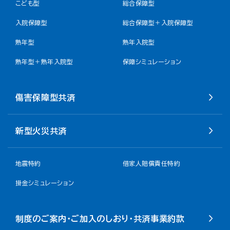
こども型
総合保障型
入院保障型
総合保障型＋入院保障型
熟年型
熟年入院型
熟年型＋熟年入院型
保障シミュレーション
傷害保障型共済
新型火災共済
地震特約
借家人賠償責任特約
掛金シミュレーション
制度のご案内・ご加入のしおり・共済事業約款