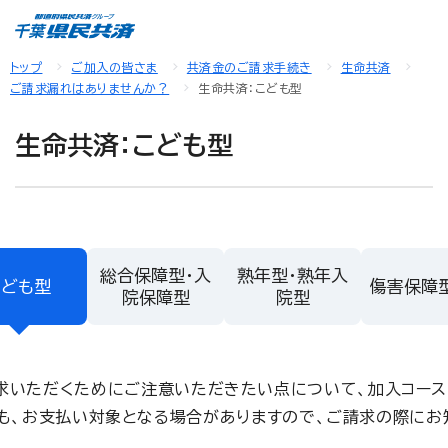
トップ
ご加入の皆さま
共済金のご請求手続き
生命共済
ご請求漏れはありませんか？
生命共済：こども型
生命共済：こども型
総合保障型・入
熟年型・熟年入
こども型
傷害保障
院保障型
院型
求いただくためにご注意いただきたい点について、加入コース
も、お支払い対象となる場合がありますので、ご請求の際にお