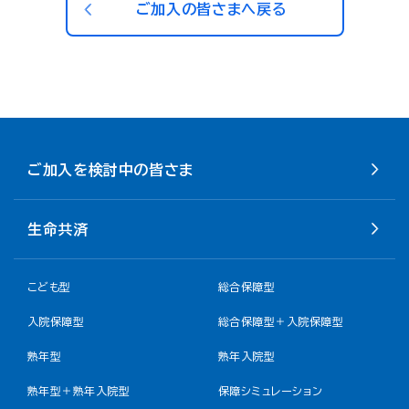
ご加入の皆さまへ戻る
ご加入を検討中の皆さま
生命共済
こども型
総合保障型
入院保障型
総合保障型＋入院保障型
熟年型
熟年入院型
熟年型＋熟年入院型
保障シミュレーション