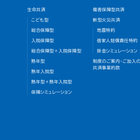
生命共済
傷害保障型共済
こども型
新型火災共済
総合保障型
地震特約
入院保障型
借家人賠償責任特約
総合保障型＋入院保障型
掛金シミュレーション
熟年型
制度のご案内・ご加入の
共済事業約款
熟年入院型
熟年型＋熟年入院型
保障シミュレーション