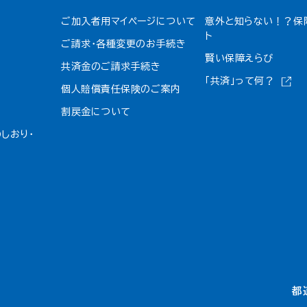
ご加入者用マイページについて
意外と知らない！？保
ト
ご請求・各種変更のお手続き
賢い保障えらび
共済金のご請求手続き
「共済」って何？
個人賠償責任保険のご案内
割戻金について​
しおり・
都