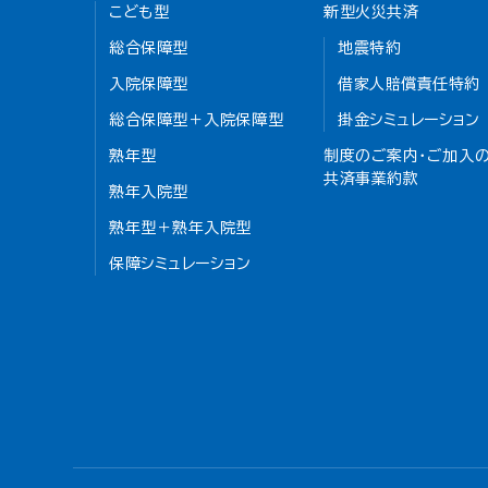
こども型
新型火災共済
総合保障型
地震特約
入院保障型
借家人賠償責任特約
総合保障型＋入院保障型
掛金シミュレーション
熟年型
制度のご案内・ご加入の
共済事業約款
熟年入院型
熟年型＋熟年入院型
保障シミュレーション