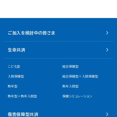
ご加入を検討中の皆さま
生命共済
こども型
総合保障型
入院保障型
総合保障型＋入院保障型
熟年型
熟年入院型
熟年型＋熟年入院型
保障シミュレーション
傷害保障型共済