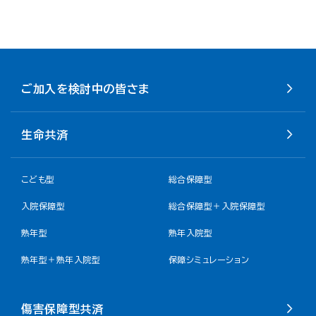
ご加入を検討中の皆さま
生命共済
こども型
総合保障型
入院保障型
総合保障型＋入院保障型
熟年型
熟年入院型
熟年型＋熟年入院型
保障シミュレーション
傷害保障型共済