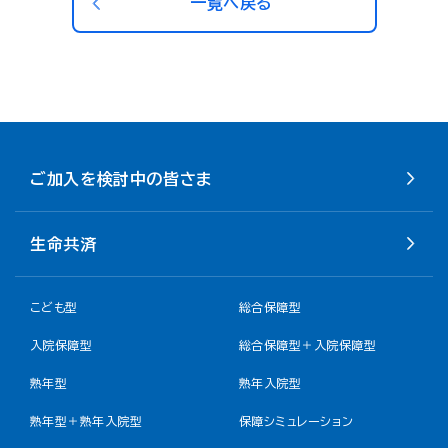
一覧へ戻る
ご加入を検討中の皆さま
生命共済
こども型
総合保障型
入院保障型
総合保障型＋入院保障型
熟年型
熟年入院型
熟年型＋熟年入院型
保障シミュレーション