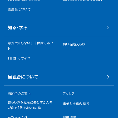
割戻金について​
知る・学ぶ
意外と知らない！？保障のホン
賢い保障えらび
ト
「共済」って何？
当組合について
当組合のご案内
アクセス
暮らしの保障を必要とする人々
事業と決算の概況
が創る「助けあい」の輪
普及推進方針
採用情報