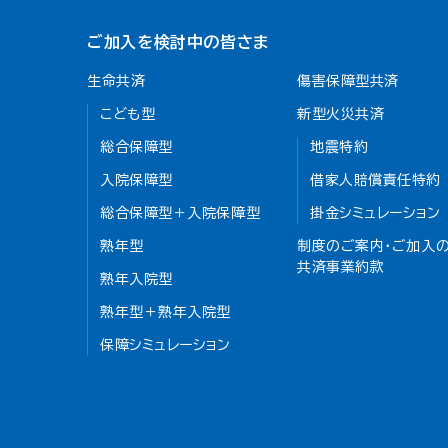
ご加入を検討中の皆さま
生命共済
傷害保障型共済
こども型
新型火災共済
総合保障型
地震特約
入院保障型
借家人賠償責任特約
総合保障型＋入院保障型
掛金シミュレーション
熟年型
制度のご案内・ご加入の
共済事業約款
熟年入院型
熟年型＋熟年入院型
保障シミュレーション