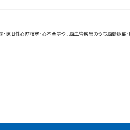
心症・陳旧性心筋梗塞・心不全等や、脳血管疾患のうち脳動脈瘤