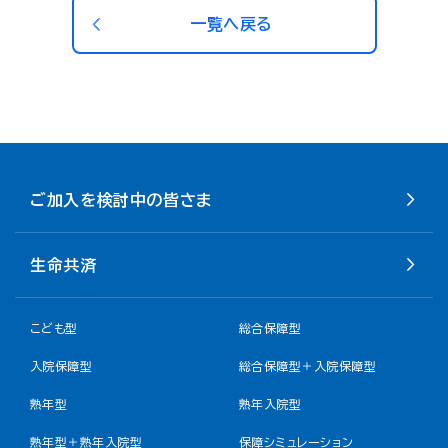
一覧へ戻る
ご加入を検討中の皆さま
生命共済
こども型
総合保障型
入院保障型
総合保障型＋入院保障型
熟年型
熟年入院型
熟年型＋熟年入院型
保障シミュレーション