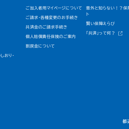
ご加入者用マイページについて
意外と知らない！？保
ト
ご請求・各種変更のお手続き
賢い保障えらび
共済金のご請求手続き
「共済」って何？
個人賠償責任保険のご案内
割戻金について​
しおり・
都