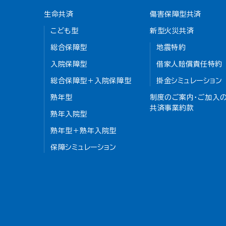
生命共済
傷害保障型共済
こども型
新型火災共済
総合保障型
地震特約
入院保障型
借家人賠償責任特約
総合保障型＋入院保障型
掛金シミュレーション
熟年型
制度のご案内・ご加入の
共済事業約款
熟年入院型
熟年型＋熟年入院型
保障シミュレーション