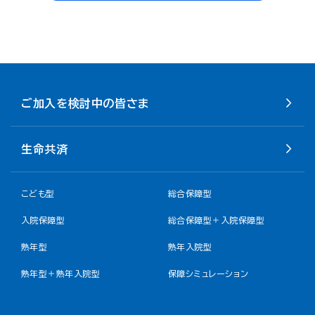
ご加入を検討中の皆さま
生命共済
こども型
総合保障型
入院保障型
総合保障型＋入院保障型
熟年型
熟年入院型
熟年型＋熟年入院型
保障シミュレーション