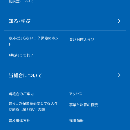
割戻金について​
知る・学ぶ
意外と知らない！？保障のホン
賢い保障えらび
ト
「共済」って何？
当組合について
当組合のご案内
アクセス
暮らしの保障を必要とする人々
事業と決算の概況
が創る「助けあい」の輪
普及推進方針
採用情報