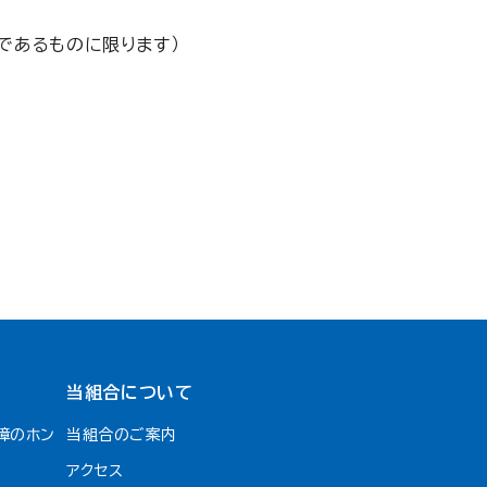
スであるものに限ります）
当組合について
障のホン
当組合のご案内
アクセス