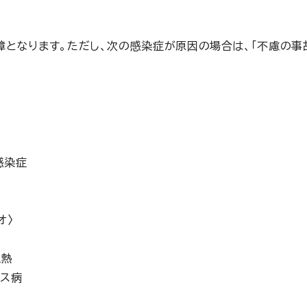
障となります。ただし、次の感染症が原因の場合は、「不慮の事
感染症
オ〉
血熱
ルス病