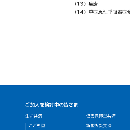
痘瘡
重症急性呼吸器症候
ご加入を検討中の皆さま
生命共済
傷害保障型共済
こども型
新型火災共済