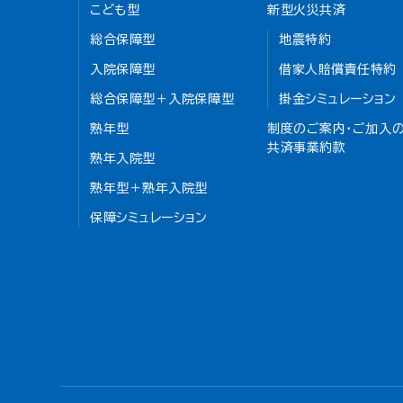
こども型
新型火災共済
総合保障型
地震特約
入院保障型
借家人賠償責任特約
総合保障型＋入院保障型
掛金シミュレーション
熟年型
制度のご案内・ご加入の
共済事業約款
熟年入院型
熟年型＋熟年入院型
保障シミュレーション