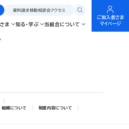
資料請求
移動相談会
アクセス
ご加入者さま
マイページ
さま
知る・学ぶ
当組合について
？
組織について
制度内容について