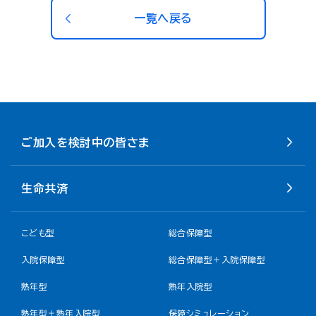
一覧へ戻る
ご加入を検討中の皆さま
生命共済
こども型
総合保障型
入院保障型
総合保障型＋入院保障型
熟年型
熟年入院型
熟年型＋熟年入院型
保障シミュレーション