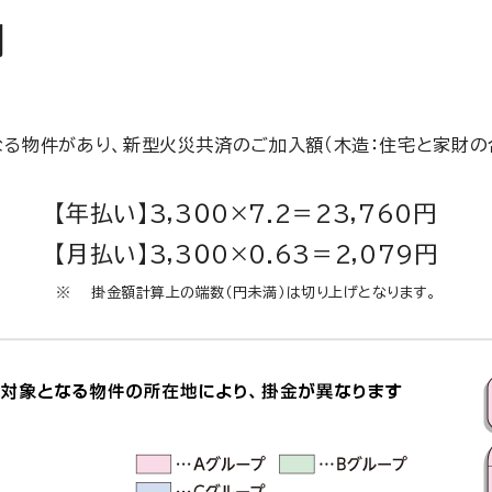
例
る物件があり、新型火災共済のご加入額（木造：住宅と家財の合
【年払い】3,3０0×7.2＝23,760円
【月払い】3,3０0×0.63＝2,079円
掛金額計算上の端数（円未満）は切り上げとなります。