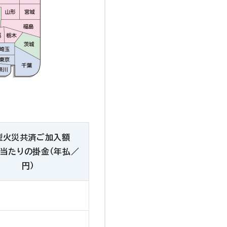
型火災共済ご加入額
円当たりの掛金（年払／
円）