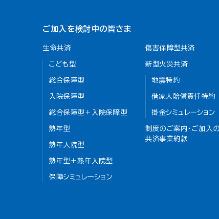
ご加入を検討中の皆さま
生命共済
傷害保障型共済
こども型
新型火災共済
総合保障型
地震特約
入院保障型
借家人賠償責任特約
総合保障型＋入院保障型
掛金シミュレーション
熟年型
制度のご案内・ご加入の
共済事業約款
熟年入院型
熟年型＋熟年入院型
保障シミュレーション