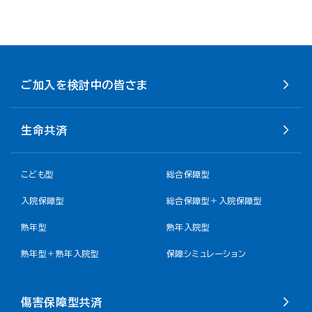
ご加入を検討中の皆さま
生命共済
こども型
総合保障型
入院保障型
総合保障型＋入院保障型
熟年型
熟年入院型
熟年型＋熟年入院型
保障シミュレーション
傷害保障型共済