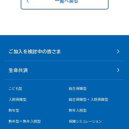
一覧へ戻る
ご加入を検討中の皆さま
生命共済
こども型
総合保障型
入院保障型
総合保障型＋入院保障型
熟年型
熟年入院型
熟年型＋熟年入院型
保障シミュレーション