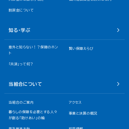
割戻金について​
知る・学ぶ
意外と知らない！？保障のホン
賢い保障えらび
ト
「共済」って何？
当組合について
当組合のご案内
アクセス
暮らしの保障を必要とする人々
事業と決算の概況
が創る「助けあい」の輪
普及推進方針
採用情報